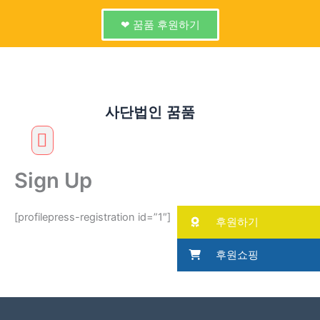
콘
텐
❤ 꿈품 후원하기
츠
로
건
너
뛰
사단법인 꿈품
Menu
기
❤후원하기
🚀1318 미래세대
🌻온누리
🏝몰운대
🏆미래
🎃The사랑
📢나눔터
Sign Up
[profilepress-registration id=”1″]
후원하기
후원쇼핑