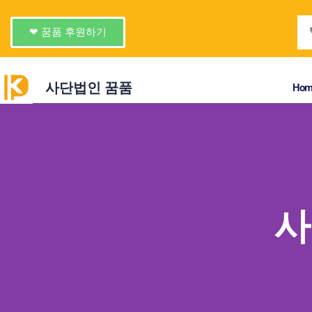
콘
텐
❤ 꿈품 후원하기
츠
로
건
사단법인 꿈품
Hom
너
뛰
기
사