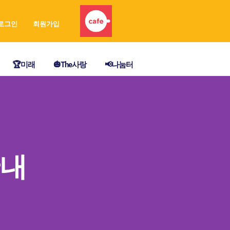
로그인
회원가입
🏆미래
🎃The사랑
📢나눔터
안내