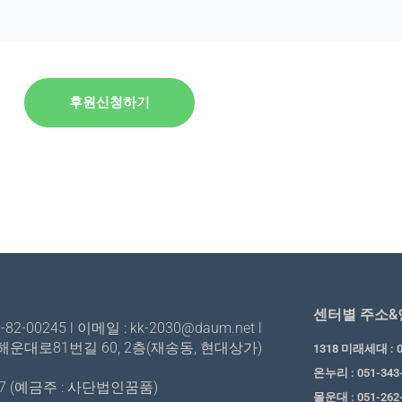
후원신청하기
센터별 주소
-00245 l 이메일 : kk-2030@daum.net l
운대로81번길 60, 2층(재송동, 현대상가)
1318 미래세대 : 0
온누리 : 051-343
-07 (예금주 : 사단법인꿈품)
몰운대 : 051-262